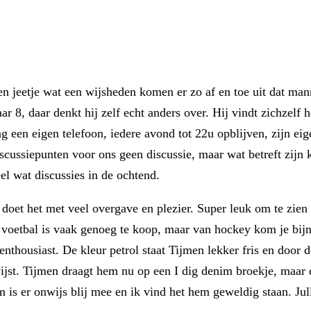
 en jeetje wat een wijsheden komen er zo af en toe uit dat mann
ar 8, daar denkt hij zelf echt anders over. Hij vindt zichzelf
g een eigen telefoon, iedere avond tot 22u opblijven, zijn eig
discussiepunten voor ons geen discussie, maar wat betreft zijn
l wat discussies in de ochtend.
j doet het met veel overgave en plezier. Super leuk om te zie
 voetbal is vaak genoeg te koop, maar van hockey kom je bijn
enthousiast. De kleur petrol staat Tijmen lekker fris en door d
rwijst. Tijmen draagt hem nu op een I dig denim broekje, maar 
m is er onwijs blij mee en ik vind het hem geweldig staan. Jul