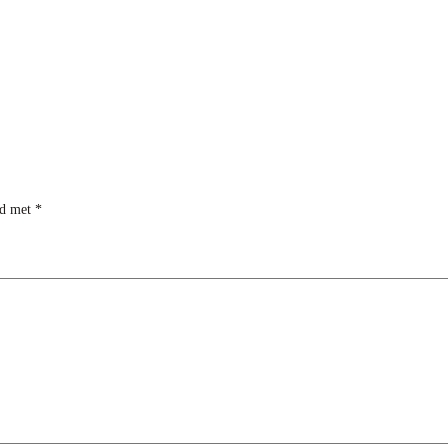
rd met
*