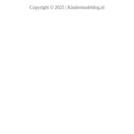
k
Copyright © 2025 | Kindermodeblog.nl
e
n