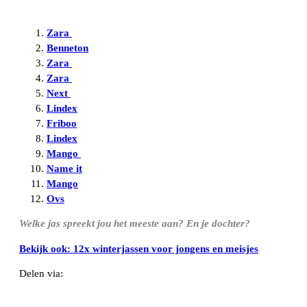
Zara
Benneton
Zara
Zara
Next
Lindex
Friboo
Lindex
Mango
Name it
Mango
Ovs
Welke jas spreekt jou het meeste aan? En je dochter?
Bekijk ook: 12x winterjassen voor jongens en meisjes
Delen via:
WhatsApp