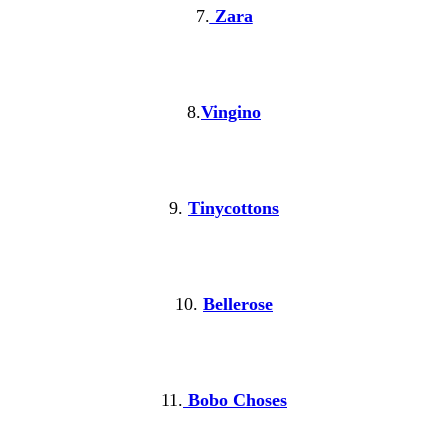
7.
Zara
8.
Vingino
9.
Tinycottons
10.
Bellerose
11.
Bobo Choses