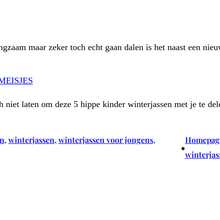
langzaam maar zeker toch echt gaan dalen is het naast een ni
MEISJES
 niet laten om deze 5 hippe kinder winterjassen met je te d
en
, 
winterjassen
, 
winterjassen voor jongens
, 
Homepag
•
winterjas