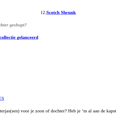
12.
Scotch Shrunk
chter geshopt?
ollectie gelanceerd
ES
interjas(sen) voor je zoon of dochter? Heb je ‘m al aan de ka