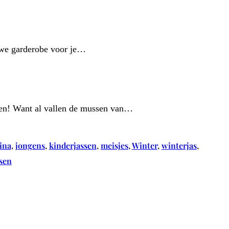
euwe garderobe voor je…
elen! Want al vallen de mussen van…
ina
, 
jongens
, 
kinderjassen
, 
meisjes
, 
Winter
, 
winterjas
, 
sen