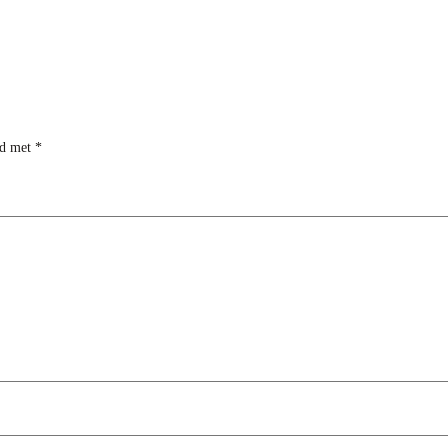
rd met
*