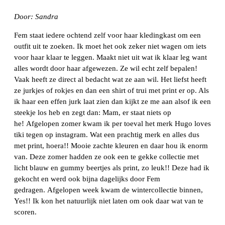
Door: Sandra
Fem staat iedere ochtend zelf voor haar kledingkast om een
outfit uit te zoeken. Ik moet het ook zeker niet wagen om iets
voor haar klaar te leggen. Maakt niet uit wat ik klaar leg want
alles wordt door haar afgewezen. Ze wil echt zelf bepalen!
Vaak heeft ze direct al bedacht wat ze aan wil. Het liefst heeft
ze jurkjes of rokjes en dan een shirt of trui met print er op. Als
ik haar een effen jurk laat zien dan kijkt ze me aan alsof ik een
steekje los heb en zegt dan: Mam, er staat niets op
he! Afgelopen zomer kwam ik per toeval het merk Hugo loves
tiki tegen op instagram. Wat een prachtig merk en alles dus
met print, hoera!! Mooie zachte kleuren en daar hou ik enorm
van. Deze zomer hadden ze ook een te gekke collectie met
licht blauw en gummy beertjes als print, zo leuk!! Deze had ik
gekocht en werd ook bijna dagelijks door Fem
gedragen. Afgelopen week kwam de wintercollectie binnen,
Yes!! Ik kon het natuurlijk niet laten om ook daar wat van te
scoren.