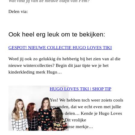
Wat vind jij van de nieuwe outfit van Fem?
Delen via:
WhatsApp
Ook heel erg leuk om te bekijken:
GESPOT! NIEUWE COLLECTIE HUGO LOVES TIKI
Word jij ook zo gelukkig én hebberig bij het zien van al die
nieuwe wintercollecties? Begin dit jaar tipte we je het
kinderkleding merk Hugo…
HUGO LOVES TIKI | SHOP TIP
Yes! We hebben toch weer zoiets cools
gevonden, dat we echt even met jullie
moeten delen… Kende je Hugo Loves
Tiki al? Dit vrolijke
Amerikaanse merkje…