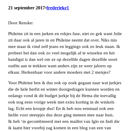
21 september 2017
frederieke1
•
Door Renske:
Phileine zit in een jurken en rokjes fase, niet zo gek want Julie
zit daar ook al jaren in en Phileine neemt dat over. Niks mis
mee maar ik vind zelf jeans en leggings ook zo leuk staan. Ik
probeer het dan ook zo veel mogelijk af te wisselen en het
handigst is dan wel om ze op dezelfde dagen dezelfde soort
outfits aan te trekken want anders zijn ze weer jaloers op
elkaar. Herkenbaar voor andere moeders met 2 meisjes?
Voor Phileine ben ik dus ook op zoek gegaan naar wat jurkjes
die de hele herfst en winter doorgedragen kunnen worden en
onlangs vond ik dit budget jurkje bij de Hema die toevallig
ook nog eens vorige week met extra korting in de winkels
lag. Echt een koopje dus! En ik heb nou eenmaal ook een
liefde voor streepjes dus deze ging meteen mee naar huis.
Ik heb ‘m gecombineerd met een maillot van Iglo en Indi die
ik laatst hier voorbij zag komen in een blog van een van