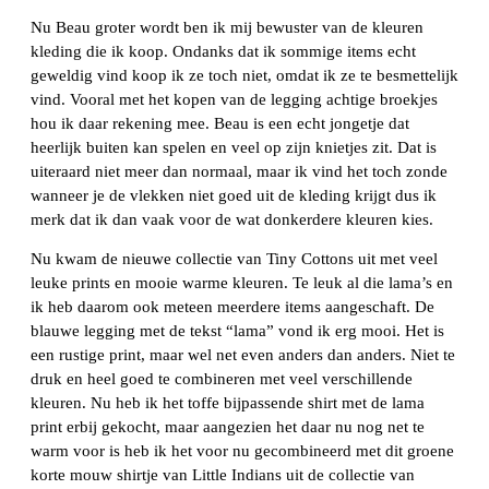
Nu Beau groter wordt ben ik mij bewuster van de kleuren
kleding die ik koop. Ondanks dat ik sommige items echt
geweldig vind koop ik ze toch niet, omdat ik ze te besmettelijk
vind. Vooral met het kopen van de legging achtige broekjes
hou ik daar rekening mee. Beau is een echt jongetje dat
heerlijk buiten kan spelen en veel op zijn knietjes zit. Dat is
uiteraard niet meer dan normaal, maar ik vind het toch zonde
wanneer je de vlekken niet goed uit de kleding krijgt dus ik
merk dat ik dan vaak voor de wat donkerdere kleuren kies.
Nu kwam de nieuwe collectie van Tiny Cottons uit met veel
leuke prints en mooie warme kleuren. Te leuk al die lama’s en
ik heb daarom ook meteen meerdere items aangeschaft. De
blauwe legging met de tekst “lama” vond ik erg mooi. Het is
een rustige print, maar wel net even anders dan anders. Niet te
druk en heel goed te combineren met veel verschillende
kleuren. Nu heb ik het toffe bijpassende shirt met de lama
print erbij gekocht, maar aangezien het daar nu nog net te
warm voor is heb ik het voor nu gecombineerd met dit groene
korte mouw shirtje van Little Indians uit de collectie van