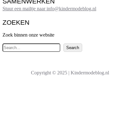
SAMENWERKEN
Stuur een mailtje naar info@kindermodeblog.nl
ZOEKEN
Zoek binnen onze website
Z
Search
o
e
k
Copyright © 2025 | Kindermodeblog.nl
e
n