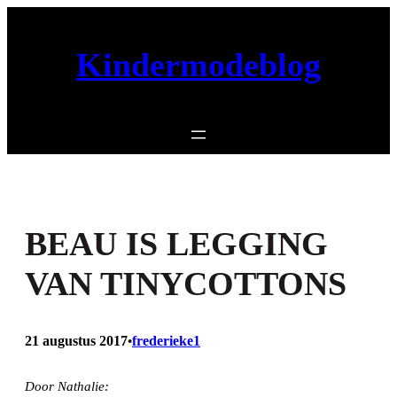
Ga
naar
Kindermodeblog
de
inhoud
BEAU IS LEGGING
VAN TINYCOTTONS
21 augustus 2017
frederieke1
•
Door Nathalie: