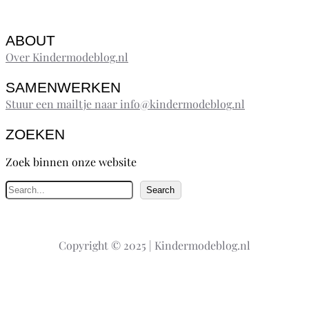
ABOUT
Over Kindermodeblog.nl
SAMENWERKEN
Stuur een mailtje naar info@kindermodeblog.nl
ZOEKEN
Zoek binnen onze website
Z
Search
o
e
k
Copyright © 2025 | Kindermodeblog.nl
e
n