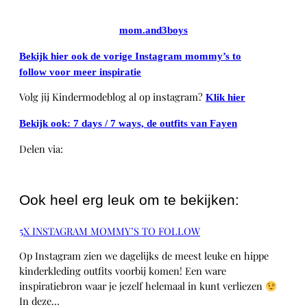
mom.and3boys
Bekijk hier ook de vorige Instagram mommy’s to
follow voor meer inspiratie
Volg jij Kindermodeblog al op instagram?
Klik hier
Bekijk ook: 7 days / 7 ways, de outfits van Fayen
Delen via:
WhatsApp
Ook heel erg leuk om te bekijken:
5X INSTAGRAM MOMMY’S TO FOLLOW
Op Instagram zien we dagelijks de meest leuke en hippe
kinderkleding outfits voorbij komen! Een ware
inspiratiebron waar je jezelf helemaal in kunt verliezen
In deze…