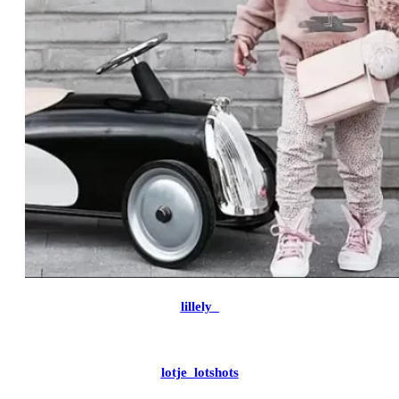
lillely_
lotje_lotshots