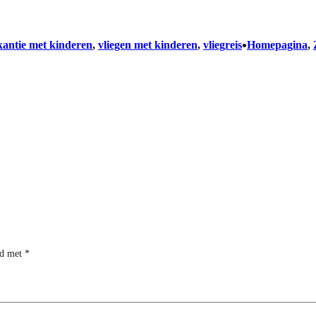
•
kantie met kinderen
, 
vliegen met kinderen
, 
vliegreis
Homepagina
, 
rd met
*