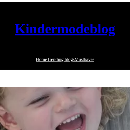
Kindermodeblog
Home
Trending blogs
Musthaves