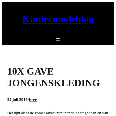
Ga
naar
Kindermodeblog
de
inhoud
10X GAVE
JONGENSKLEDING
24 juli 2017
Free
•
Het lijkt alsof de zomer alvast zijn intrede heeft gedaan en van