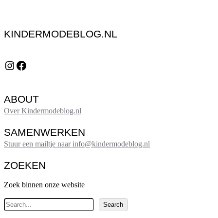
KINDERMODEBLOG.NL
Instagram
Facebook
ABOUT
Over Kindermodeblog.nl
SAMENWERKEN
Stuur een mailtje naar info@kindermodeblog.nl
ZOEKEN
Zoek binnen onze website
Z
Search
o