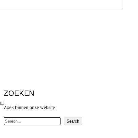
ZOEKEN
nl
Zoek binnen onze website
Z
Search
o