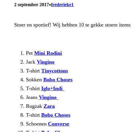
•
2 september 2017
frederieke1
Stoer en sportief! Wij hebben 10 te gekke stoere items
Pet
Mini Rodini
Jack
Vingino
T-shirt
Tinycottons
Sokken
Bobo Choses
T-shirt
Iglo+Indi
Jeans
Vingino
Rugzak
Zara
T-shirt
Bobo Choses
Schoenen
Converse