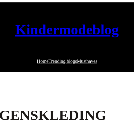
Kindermodeblog
Home
Trending blogs
Musthaves
NGENSKLEDING