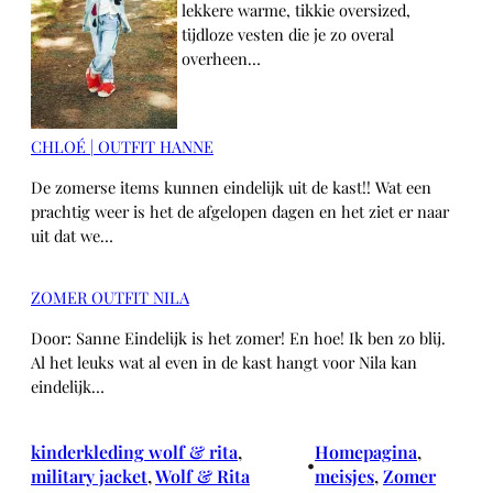
lekkere warme, tikkie oversized,
tijdloze vesten die je zo overal
overheen…
CHLOÉ | OUTFIT HANNE
De zomerse items kunnen eindelijk uit de kast!! Wat een
prachtig weer is het de afgelopen dagen en het ziet er naar
uit dat we…
ZOMER OUTFIT NILA
Door: Sanne Eindelijk is het zomer! En hoe! Ik ben zo blij.
Al het leuks wat al even in de kast hangt voor Nila kan
eindelijk…
kinderkleding wolf & rita
, 
Homepagina
, 
•
military jacket
, 
Wolf & Rita
meisjes
, 
Zomer