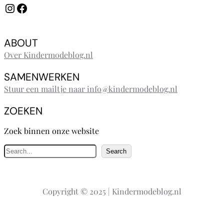
Instagram
Facebook
ABOUT
Over Kindermodeblog.nl
SAMENWERKEN
Stuur een mailtje naar info@kindermodeblog.nl
ZOEKEN
Zoek binnen onze website
Z
Search
o
e
k
Copyright © 2025 | Kindermodeblog.nl
e
n