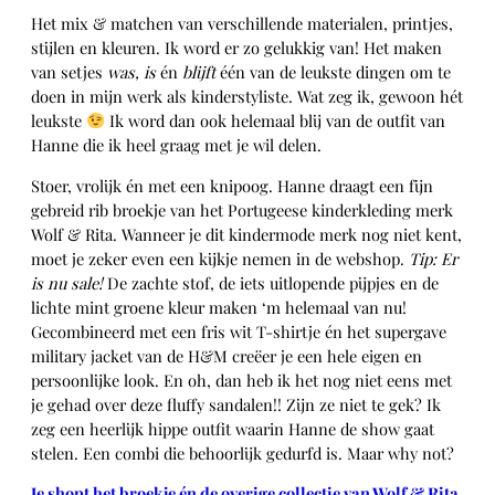
Het mix & matchen van verschillende materialen, printjes,
stijlen en kleuren. Ik word er zo gelukkig van! Het maken
van setjes
was, is
én
blijft
één van de leukste dingen om te
doen in mijn werk als kinderstyliste. Wat zeg ik, gewoon hét
leukste
Ik word dan ook helemaal blij van de outfit van
Hanne die ik heel graag met je wil delen.
Stoer, vrolijk én met een knipoog. Hanne draagt een fijn
gebreid rib broekje van het Portugeese kinderkleding merk
Wolf & Rita. Wanneer je dit kindermode merk nog niet kent,
moet je zeker even een kijkje nemen in de webshop.
Tip: Er
is nu sale!
De zachte stof, de iets uitlopende pijpjes en de
lichte mint groene kleur maken ‘m helemaal van nu!
Gecombineerd met een fris wit T-shirtje én het supergave
military jacket van de H&M creëer je een hele eigen en
persoonlijke look. En oh, dan heb ik het nog niet eens met
je gehad over deze fluffy sandalen!! Zijn ze niet te gek? Ik
zeg een heerlijk hippe outfit waarin Hanne de show gaat
stelen. Een combi die behoorlijk gedurfd is. Maar why not?
Je shopt het broekje én de overige collectie van Wolf & Rita