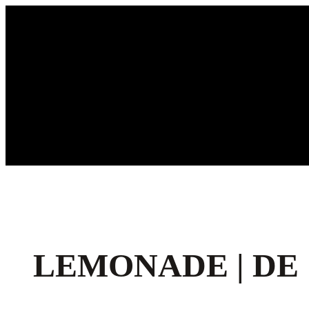
Ga
naar
de
inhoud
LEMONADE | DE