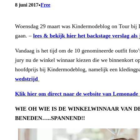
•
8 juni 2017
Free
Woensdag 29 maart was Kindermodeblog on Tour bij L
gaan. –
lees & bekijk hier het backstage verslag als 
Vandaag is het tijd om de 10 genomineerde outfit fo
jury nu de winkel winnaar kiezen die we binnenkort o
hoofdprijs bij Kindermodeblog, namelijk een kledingp
wedstrijd
Klik hier om direct naar de website van Lemonade 
WIE OH WIE IS DE WINKELWINNAAR VAN D
BENEDEN…..SPANNEND!!