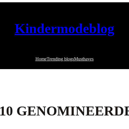
Kindermodeblog
Home
Trending blogs
Musthaves
 10 GENOMINEERD