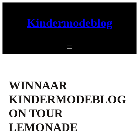
Ga
naar
Kindermodeblog
de
inhoud
WINNAAR
KINDERMODEBLOG
ON TOUR
LEMONADE