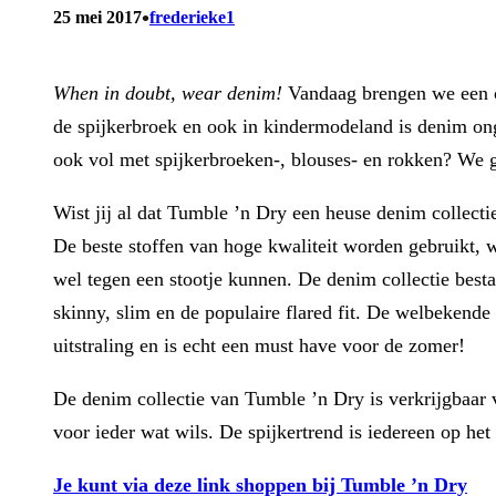
•
25 mei 2017
frederieke1
When in doubt, wear denim!
Vandaag brengen we een od
de spijkerbroek en ook in kindermodeland is denim onge
ook vol met spijkerbroeken-, blouses- en rokken? We g
Wist jij al dat Tumble ’n Dry een heuse denim collecti
De beste stoffen van hoge kwaliteit worden gebruikt, 
wel tegen een stootje kunnen. De denim collectie bestaa
skinny, slim en de populaire flared fit. De welbekende
uitstraling en is echt een must have voor de zomer!
De denim collectie van Tumble ’n Dry is verkrijgbaar v
voor ieder wat wils. De spijkertrend is iedereen op het 
Je kunt via deze link shoppen bij Tumble ’n Dry