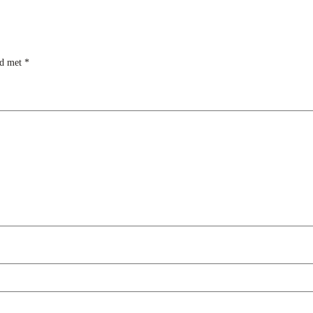
rd met
*