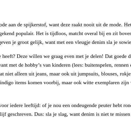
e aan de spijkerstof, want deze raakt nooit uit de mode. He
kend populair. Het is tijdloos, matcht overal bij en zit bov
even je groot gelijk, want met een vleugje denim sla je sowi
e heeft? Deze willen we graag even met je delen! Dat goede den
want met de hobby’s van kinderen (lees: buitenspelen, rennen
t niet alleen uit jeans, maar ook uit jumpsuits, blouses, rok
 indigo items komen voorbij, maar ook witte exemplaren zijn vo
oor iedere leeftijd: of je nou een ondeugende peuter hebt ron
lijf geschreven. Dus: sla je slag, want denim is niet te missen