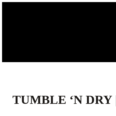
Ga
naar
de
inhoud
TUMBLE ‘N DRY 