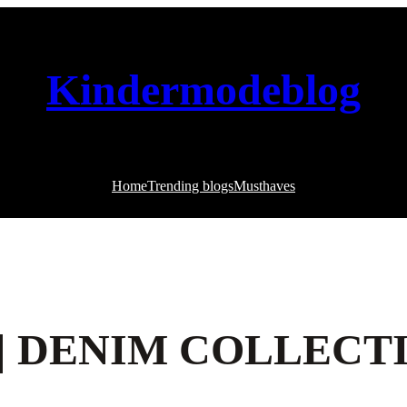
Kindermodeblog
Home
Trending blogs
Musthaves
| DENIM COLLECT