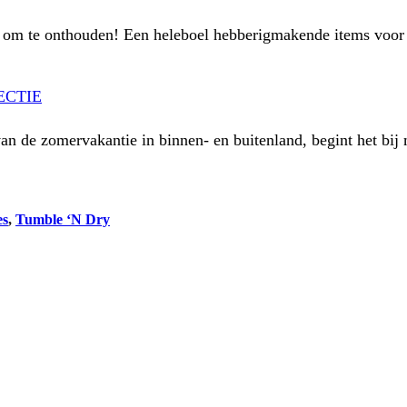
en om te onthouden! Een heleboel hebberigmakende items voo
ECTIE
van de zomervakantie in binnen- en buitenland, begint het bij
es
, 
Tumble ‘N Dry