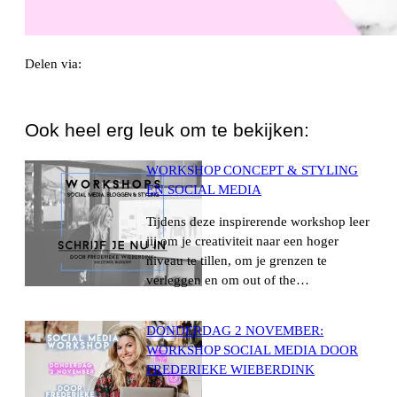
Delen via:
WhatsApp
Ook heel erg leuk om te bekijken:
WORKSHOP CONCEPT & STYLING
EN SOCIAL MEDIA
Tijdens deze inspirerende workshop leer
jij om je creativiteit naar een hoger
niveau te tillen, om je grenzen te
verleggen en om out of the…
DONDERDAG 2 NOVEMBER:
WORKSHOP SOCIAL MEDIA DOOR
FREDERIEKE WIEBERDINK