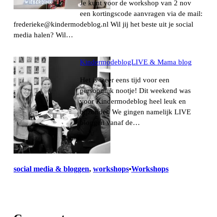
Je kunt voor de workshop van 2 nov
een kortingscode aanvragen via de mail:
frederieke@kindermodeblog.nl Wil jij het beste uit je social
media halen? Wil…
KindermodeblogLIVE & Mama blog
Het is weer eens tijd voor een
persoonlijk nootje! Dit weekend was
voor Kindermodeblog heel leuk en
bijzonder. We gingen namelijk LIVE
bloggen vanaf de…
social media & bloggen
, 
workshops
Workshops
•