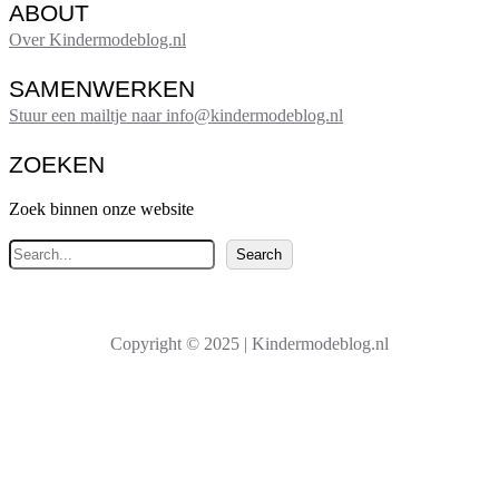
ABOUT
Over Kindermodeblog.nl
SAMENWERKEN
Stuur een mailtje naar info@kindermodeblog.nl
ZOEKEN
Zoek binnen onze website
Z
Search
o
e
k
Copyright © 2025 | Kindermodeblog.nl
e
n