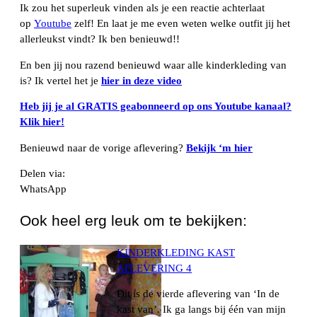
Ik zou het superleuk vinden als je een reactie achterlaat
op
Y
outube
zelf! En laat je me even weten welke outfit jij het
allerleukst vindt? Ik ben benieuwd!!
En ben jij nou razend benieuwd waar alle kinderkleding van
is? Ik vertel het je
hier in deze video
Heb jij je al GRATIS geabonneerd op ons Youtube kanaal?
Klik hier!
Benieuwd naar de vorige aflevering?
Bekijk ‘m hier
Delen via:
WhatsApp
Ook heel erg leuk om te bekijken:
KINDERKLEDING KAST
AFLEVERING 4
Dit is de vierde aflevering van ‘In de
kast van’. Ik ga langs bij één van mijn