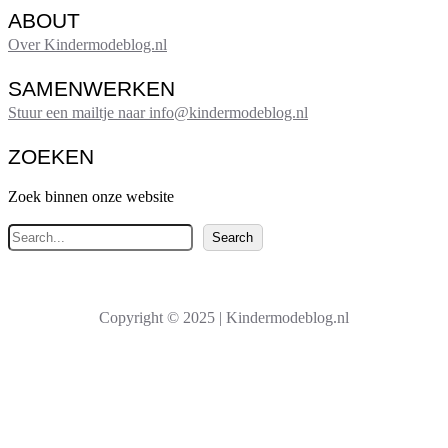
ABOUT
Over Kindermodeblog.nl
SAMENWERKEN
Stuur een mailtje naar info@kindermodeblog.nl
ZOEKEN
Zoek binnen onze website
Z
Search
o
e
k
Copyright © 2025 | Kindermodeblog.nl
e
n