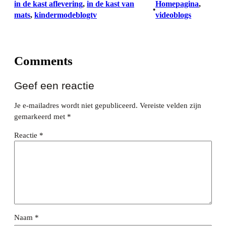
in de kast aflevering
, 
in de kast van
Homepagina
, 
•
mats
, 
kindermodeblogtv
videoblogs
Comments
Geef een reactie
Je e-mailadres wordt niet gepubliceerd.
Vereiste velden zijn
gemarkeerd met
*
Reactie
*
Naam
*