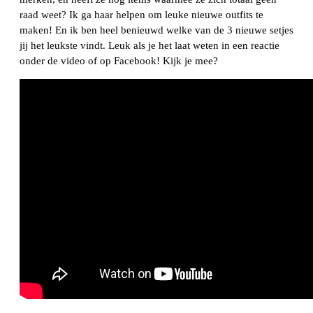
raad weet? Ik ga haar helpen om leuke nieuwe outfits te
maken! En ik ben heel benieuwd welke van de 3 nieuwe setjes
jij het leukste vindt. Leuk als je het laat weten in een reactie
onder de video of op Facebook! Kijk je mee?