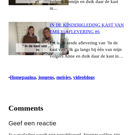
volgers Jasmijn en duik daar de kast
in…
IN DE KINDERKLEDING KAST VAN
EMILY| AFLEVERING #6
Dit is de zesde aflevering van ‘In de
kast van’. Ik ga langs bij één van mijn
volgers Anne en duik daar de kast in…
Homepagina
, 
jongens
, 
meisjes
, 
videoblogs
•
Comments
Geef een reactie
Je e-mailadres wordt niet gepubliceerd.
Vereiste velden zijn