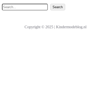
Z
Search
o
e
k
Copyright © 2025 | Kindermodeblog.nl
e
n