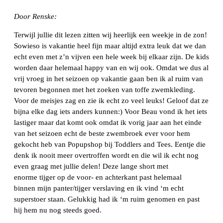
Door Renske:
Terwijl jullie dit lezen zitten wij heerlijk een weekje in de zon!
Sowieso is vakantie heel fijn maar altijd extra leuk dat we dan
echt even met z’n vijven een hele week bij elkaar zijn. De kids
worden daar helemaal happy van en wij ook. Omdat we dus al
vrij vroeg in het seizoen op vakantie gaan ben ik al ruim van
tevoren begonnen met het zoeken van toffe zwemkleding.
Voor de meisjes zag en zie ik echt zo veel leuks! Geloof dat ze
bijna elke dag iets anders kunnen:) Voor Beau vond ik het iets
lastiger maar dat komt ook omdat ik vorig jaar aan het einde
van het seizoen echt de beste zwembroek ever voor hem
gekocht heb van Popupshop bij Toddlers and Tees. Eentje die
denk ik nooit meer overtroffen wordt en die wil ik echt nog
even graag met jullie delen! Deze lange short met
enorme tijger op de voor- en achterkant past helemaal
binnen mijn panter/tijger verslaving en ik vind ‘m echt
superstoer staan. Gelukkig had ik ‘m ruim genomen en past
hij hem nu nog steeds goed.