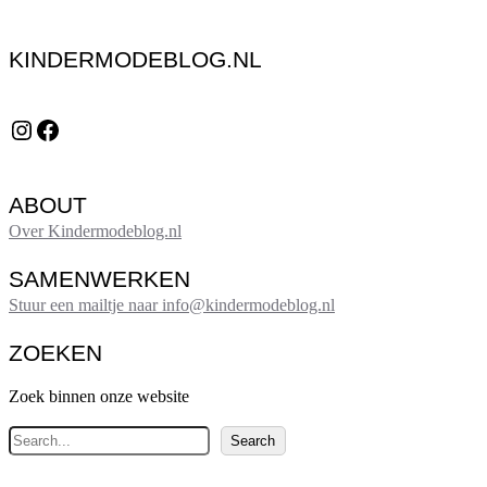
KINDERMODEBLOG.NL
Instagram
Facebook
ABOUT
Over Kindermodeblog.nl
SAMENWERKEN
Stuur een mailtje naar info@kindermodeblog.nl
ZOEKEN
Zoek binnen onze website
Z
Search
o
e