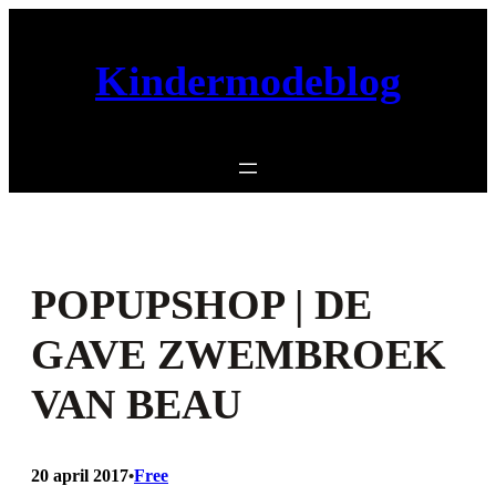
Ga
naar
Kindermodeblog
de
inhoud
POPUPSHOP | DE
GAVE ZWEMBROEK
VAN BEAU
20 april 2017
Free
•