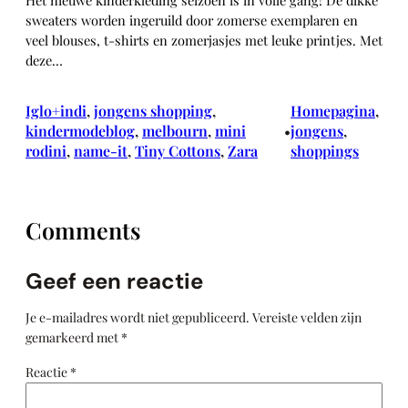
sweaters worden ingeruild door zomerse exemplaren en
veel blouses, t-shirts en zomerjasjes met leuke printjes. Met
deze…
Iglo+indi
, 
jongens shopping
, 
Homepagina
, 
kindermodeblog
, 
melbourn
, 
mini
jongens
, 
•
rodini
, 
name-it
, 
Tiny Cottons
, 
Zara
shoppings
Comments
Geef een reactie
Je e-mailadres wordt niet gepubliceerd.
Vereiste velden zijn
gemarkeerd met
*
Reactie
*