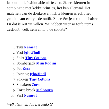
leuk om het fashionable uit te zien. Stoere kleuren in
combinatie met kekke printjes, het kan allemaal. Het
matchen van de donkere en lichte kleuren is echt het
geheim van een goede outfit. Zo creëer je een mooi balans.
En dat is wat we willen. We hebben weer 10 toffe items
geshopt, welk item vind jij de coolste?
Trui
Name it
Vest
Iglo&Indi
Shirt
Tiny Cottons
Bomberjack
Mini Rodini
Pet
Zara
Jogging
Iglo&Indi
Sokken
Tiny Cottons
Sneakers
Zara
Korte broek
Melbourn
Vest
Name it
Welk item vind jij het leukst?