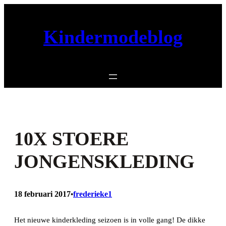
Ga
naar
Kindermodeblog
de
inhoud
10X STOERE
JONGENSKLEDING
18 februari 2017
frederieke1
•
Het nieuwe kinderkleding seizoen is in volle gang! De dikke