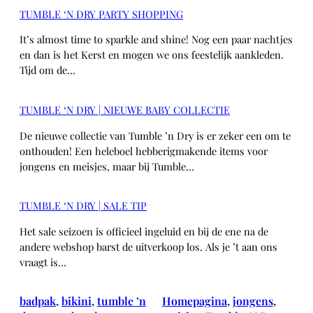
TUMBLE ‘N DRY PARTY SHOPPING
It’s almost time to sparkle and shine! Nog een paar nachtjes
en dan is het Kerst en mogen we ons feestelijk aankleden.
Tijd om de…
TUMBLE ‘N DRY | NIEUWE BABY COLLECTIE
De nieuwe collectie van Tumble ’n Dry is er zeker een om te
onthouden! Een heleboel hebberigmakende items voor
jongens en meisjes, maar bij Tumble…
TUMBLE ‘N DRY | SALE TIP
Het sale seizoen is officieel ingeluid en bij de ene na de
andere webshop barst de uitverkoop los. Als je ’t aan ons
vraagt is…
badpak
, 
bikini
, 
tumble ’n
Homepagina
, 
jongens
, 