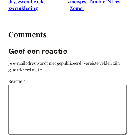
dry
, 
zwembroek
, 
meisjes
, 
Tumble ‘N Dry
, 
•
zwemkleding
Zomer
Comments
Geef een reactie
Je e-mailadres wordt niet gepubliceerd.
Vereiste velden zijn
gemarkeerd met
*
Reactie
*