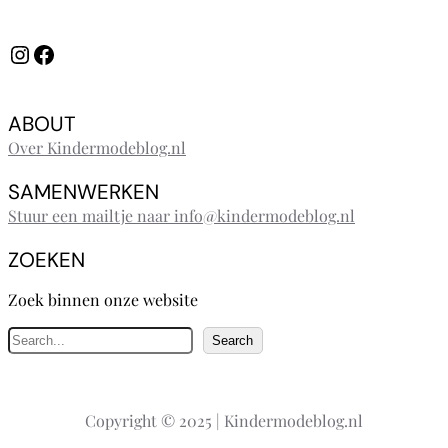
Instagram
Facebook
ABOUT
Over Kindermodeblog.nl
SAMENWERKEN
Stuur een mailtje naar info@kindermodeblog.nl
ZOEKEN
Zoek binnen onze website
Z
Search
o
e
k
Copyright © 2025 | Kindermodeblog.nl
e
n