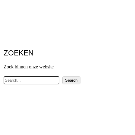
ZOEKEN
Zoek binnen onze website
Z
Search
o
e
k
e
n