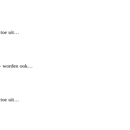
n toe uit…
! – worden ook…
n toe uit…