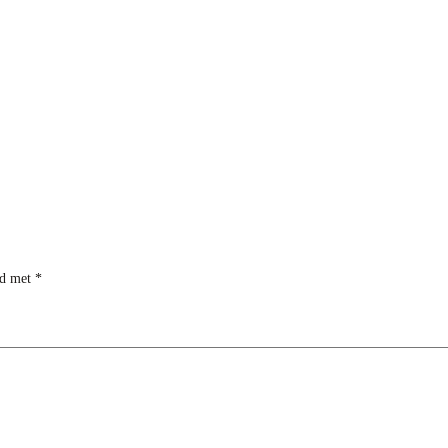
rd met
*