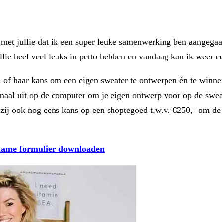
s met jullie dat ik een super leuke samenwerking ben aangeg
llie heel veel leuks in petto hebben en vandaag kan ik weer ee
n of haar kans om een eigen sweater te ontwerpen én te winnen!
elemaal uit op de computer om je eigen ontwerp voor op de swe
ij ook nog eens kans op een shoptegoed t.w.v. €250,- om de l
elname formulier downloaden