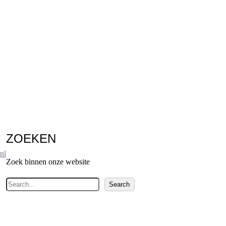
ZOEKEN
nl
Zoek binnen onze website
Z
Search
o
e