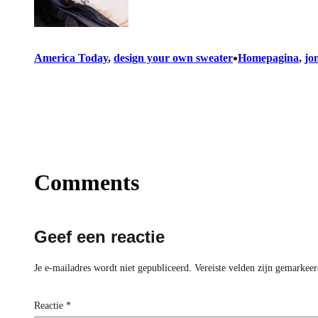
•
America Today
, 
design your own sweater
Homepagina
, 
jo
Comments
Geef een reactie
Je e-mailadres wordt niet gepubliceerd.
Vereiste velden zijn gemarkee
Reactie
*