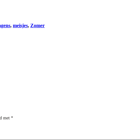
ngens
, 
meisjes
, 
Zomer
rd met
*