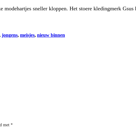
ze modehartjes sneller kloppen. Het stoere kledingmerk Gsus
, 
jongens
, 
meisjes
, 
nieuw binnen
rd met
*