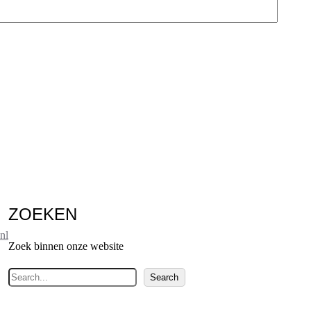
ZOEKEN
nl
Zoek binnen onze website
Z
Search
o