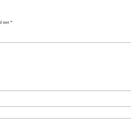
rd met
*