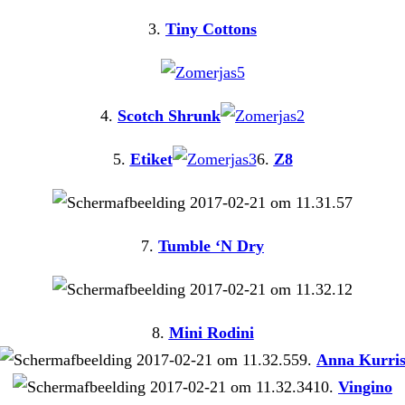
3.
Tiny Cottons
4.
Scotch Shrunk
5.
Etiket
6.
Z8
7.
Tumble ‘N Dry
8.
Mini Rodini
9.
Anna Kurri
10.
Vingino