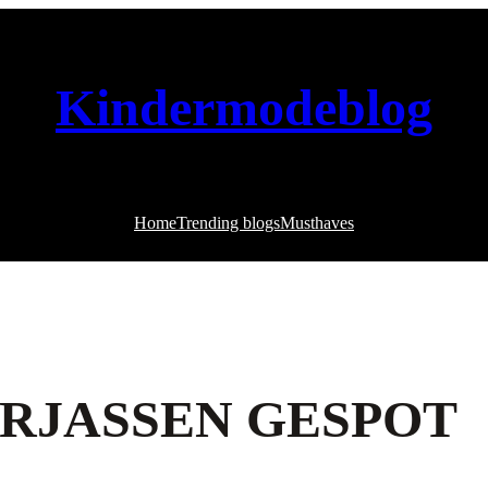
Kindermodeblog
Home
Trending blogs
Musthaves
ERJASSEN GESPOT