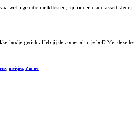
arwel tegen die melkflessen; tijd om een sun kissed kleurtj
ikkerlandje gericht. Heb jij de zomer al in je bol? Met deze 
ens
, 
meisjes
, 
Zomer