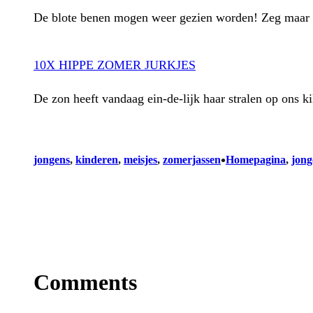
De blote benen mogen weer gezien worden! Zeg maar va
10X HIPPE ZOMER JURKJES
De zon heeft vandaag ein-de-lijk haar stralen op ons k
•
jongens
, 
kinderen
, 
meisjes
, 
zomerjassen
Homepagina
, 
jong
Comments