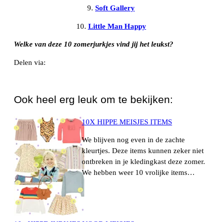
9.
Soft Gallery
10.
Little Man Happy
Welke van deze 10 zomerjurkjes vind jij het leukst?
Delen via:
WhatsApp
Ook heel erg leuk om te bekijken:
10X HIPPE MEISJES ITEMS
We blijven nog even in de zachte
kleurtjes. Deze items kunnen zeker niet
ontbreken in je kledingkast deze zomer.
We hebben weer 10 vrolijke items…