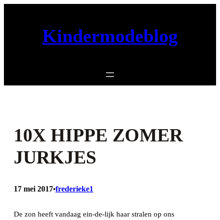
Ga
naar
Kindermodeblog
de
inhoud
10X HIPPE ZOMER
JURKJES
17 mei 2017
frederieke1
•
De zon heeft vandaag ein-de-lijk haar stralen op ons