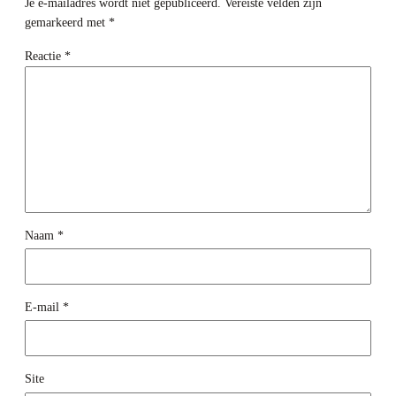
Je e-mailadres wordt niet gepubliceerd.
Vereiste velden zijn
gemarkeerd met
*
Reactie
*
Naam
*
E-mail
*
Site