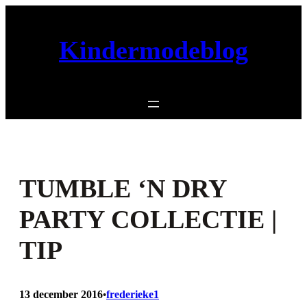
Ga
naar
Kindermodeblog
de
inhoud
TUMBLE ‘N DRY
PARTY COLLECTIE |
TIP
13 december 2016
frederieke1
•