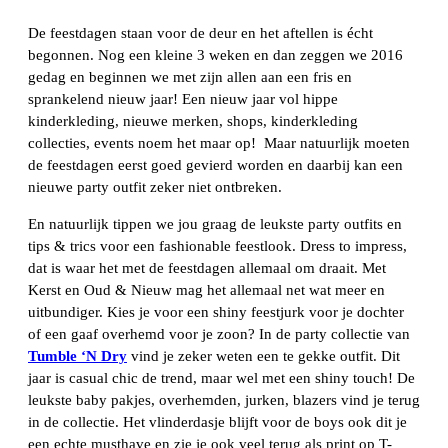
De feestdagen staan voor de deur en het aftellen is écht
begonnen. Nog een kleine 3 weken en dan zeggen we 2016
gedag en beginnen we met zijn allen aan een fris en
sprankelend nieuw jaar! Een nieuw jaar vol hippe
kinderkleding, nieuwe merken, shops, kinderkleding
collecties, events noem het maar op! Maar natuurlijk moeten
de feestdagen eerst goed gevierd worden en daarbij kan een
nieuwe party outfit zeker niet ontbreken.
En natuurlijk tippen we jou graag de leukste party outfits en
tips & trics voor een fashionable feestlook. Dress to impress,
dat is waar het met de feestdagen allemaal om draait. Met
Kerst en Oud & Nieuw mag het allemaal net wat meer en
uitbundiger. Kies je voor een shiny feestjurk voor je dochter
of een gaaf overhemd voor je zoon? In de party collectie van
Tumble ‘N Dry
vind je zeker weten een te gekke outfit. Dit
jaar is casual chic de trend, maar wel met een shiny touch! De
leukste baby pakjes, overhemden, jurken, blazers vind je terug
in de collectie. Het vlinderdasje blijft voor de boys ook dit je
een echte musthave en zie je ook veel terug als print op T-