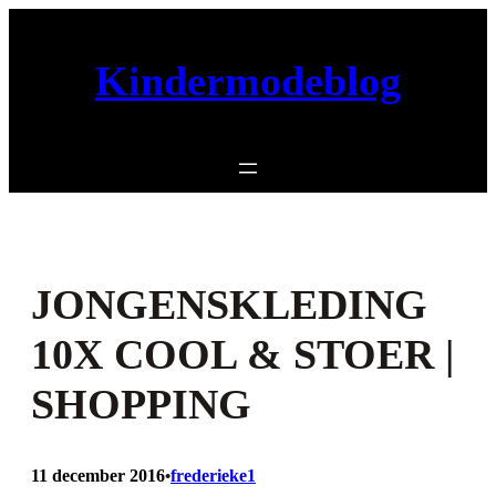
Ga
naar
Kindermodeblog
de
inhoud
JONGENSKLEDING
10X COOL & STOER |
SHOPPING
11 december 2016
frederieke1
•