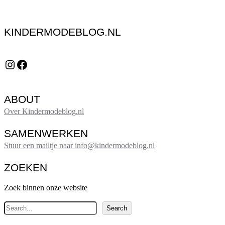
KINDERMODEBLOG.NL
Instagram
Facebook
ABOUT
Over Kindermodeblog.nl
SAMENWERKEN
Stuur een mailtje naar info@kindermodeblog.nl
ZOEKEN
Zoek binnen onze website
Z
Search
o