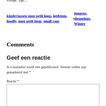
vrolijk. Tijd…
jongens
, 
kinderjassen mon petit loup
, 
lot&tom
, 
shoppings
, 
•
loudly
, 
mon petit loup
, 
small rags
Winter
Comments
Geef een reactie
Je e-mailadres wordt niet gepubliceerd.
Vereiste velden zijn
gemarkeerd met
*
Reactie
*