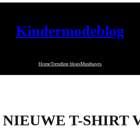
Kindermodeblog
Home
Trending blogs
Musthaves
T NIEUWE T-SHIRT