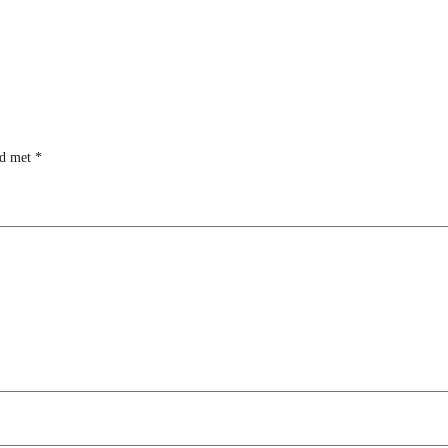
rd met
*