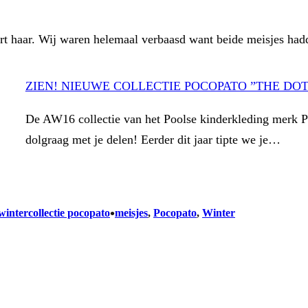
t haar. Wij waren helemaal verbaasd want beide meisjes hadd
ZIEN! NIEUWE COLLECTIE POCOPATO ”THE DO
De AW16 collectie van het Poolse kinderkleding merk P
dolgraag met je delen! Eerder dit jaar tipte we je…
•
wintercollectie pocopato
meisjes
, 
Pocopato
, 
Winter