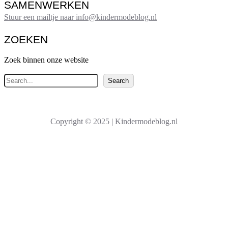
SAMENWERKEN
Stuur een mailtje naar info@kindermodeblog.nl
ZOEKEN
Zoek binnen onze website
Z
Search
o
e
k
Copyright © 2025 | Kindermodeblog.nl
e
n