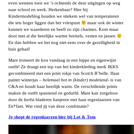
even wennen toen we ’s ochtends de deur uitgingen op weg
naar school en werk. Herkenbaar? Hier bij
Kindermodeblog houden we stiekem wel van temperaturen
die iets hoger liggen dan het vriespunt
maar ook de winter
kunnen we waarderen en heeft zo zijn charmes. Kom maar
door met al die heerlijke warme breisels, vesten en jassen
En dan hebben we het nog niet eens over de gezelligheid in
huis gehad!
Mare trotseert de kou vandaag in een hippe en eigenwijze
outfit! Ze draagt een top van het kinderkleding merk IKKS
gecombineerd met een print rokje van Scotch R’belle. Haar
panter winterjas –
helemaal hot in (kinder) modeland-
is van
C&A en houdt haar heerlijk warm. De verschillende prints
maken de outfit spannend en gedurfd. Mare kan zorgeloos
door de herfst bladeren banjeren met haar regenlaarzen van
En*fant. Wat vind jij van deze combinatie?
Je shopt de regenlaarzen hier bij Lot & Tom