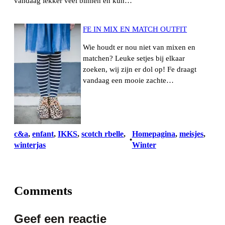
vandaag lekker veel binnen en kun…
FE IN MIX EN MATCH OUTFIT
Wie houdt er nou niet van mixen en
matchen? Leuke setjes bij elkaar
zoeken, wij zijn er dol op! Fe draagt
vandaag een mooie zachte…
c&a
, 
enfant
, 
IKKS
, 
scotch rbelle
, 
Homepagina
, 
meisjes
, 
•
winterjas
Winter
Comments
Geef een reactie