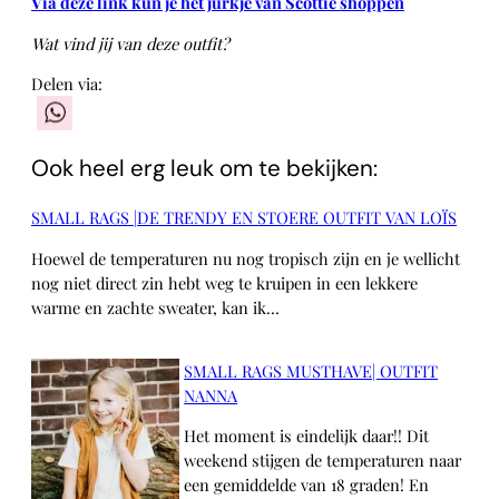
Via deze link kun je het jurkje van Scottie shoppen
Wat vind jij van deze outfit?
Delen via:
WhatsApp
Ook heel erg leuk om te bekijken:
SMALL RAGS |DE TRENDY EN STOERE OUTFIT VAN LOÏS
Hoewel de temperaturen nu nog tropisch zijn en je wellicht
nog niet direct zin hebt weg te kruipen in een lekkere
warme en zachte sweater, kan ik…
SMALL RAGS MUSTHAVE| OUTFIT
NANNA
Het moment is eindelijk daar!! Dit
weekend stijgen de temperaturen naar
een gemiddelde van 18 graden! En