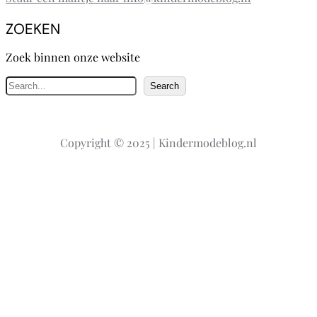
ZOEKEN
Zoek binnen onze website
Z
Search
o
e
k
Copyright © 2025 | Kindermodeblog.nl
e
n