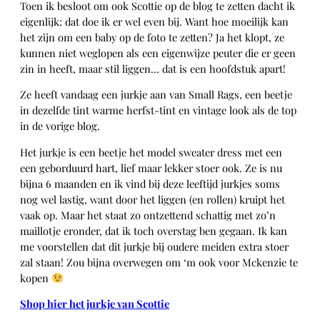
Toen ik besloot om ook Scottie op de blog te zetten dacht ik
eigenlijk: dat doe ik er wel even bij. Want hoe moeilijk kan
het zijn om een baby op de foto te zetten? Ja het klopt, ze
kunnen niet weglopen als een eigenwijze peuter die er geen
zin in heeft, maar stil liggen… dat is een hoofdstuk apart!
Ze heeft vandaag een jurkje aan van Small Rags, een beetje
in dezelfde tint warme herfst-tint en vintage look als de top
in de vorige blog.
Het jurkje is een beetje het model sweater dress met een
een geborduurd hart, lief maar lekker stoer ook. Ze is nu
bijna 6 maanden en ik vind bij deze leeftijd jurkjes soms
nog wel lastig, want door het liggen (en rollen) kruipt het
vaak op. Maar het staat zo ontzettend schattig met zo’n
maillotje eronder, dat ik toch overstag ben gegaan. Ik kan
me voorstellen dat dit jurkje bij oudere meiden extra stoer
zal staan! Zou bijna overwegen om ‘m ook voor Mckenzie te
kopen
Shop hier het jurkje van Scottie