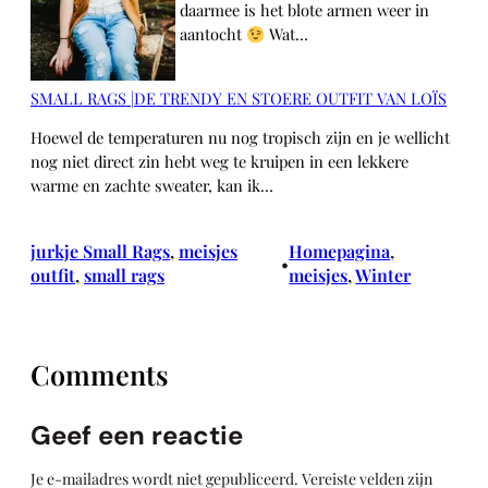
daarmee is het blote armen weer in
aantocht
Wat…
SMALL RAGS |DE TRENDY EN STOERE OUTFIT VAN LOÏS
Hoewel de temperaturen nu nog tropisch zijn en je wellicht
nog niet direct zin hebt weg te kruipen in een lekkere
warme en zachte sweater, kan ik…
jurkje Small Rags
, 
meisjes
Homepagina
, 
•
outfit
, 
small rags
meisjes
, 
Winter
Comments
Geef een reactie
Je e-mailadres wordt niet gepubliceerd.
Vereiste velden zijn