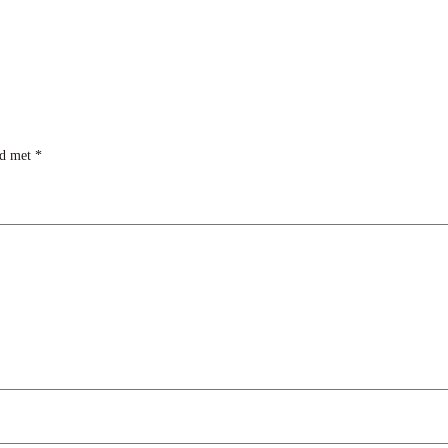
rd met
*