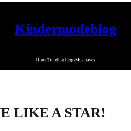
Kindermodeblog
Home
Trending blogs
Musthaves
E LIKE A STAR!