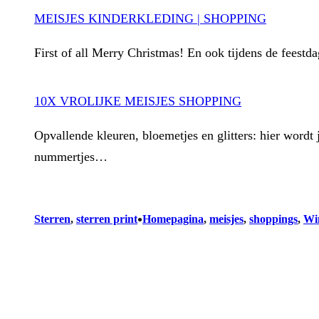
MEISJES KINDERKLEDING | SHOPPING
First of all Merry Christmas! En ook tijdens de feest
10X VROLIJKE MEISJES SHOPPING
Opvallende kleuren, bloemetjes en glitters: hier word
nummertjes…
•
Sterren
, 
sterren print
Homepagina
, 
meisjes
, 
shoppings
, 
Wi