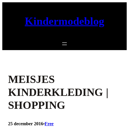
Ga
naar
de
Kindermodeblog
inhoud
MEISJES
KINDERKLEDING |
SHOPPING
25 december 2016
Free
•