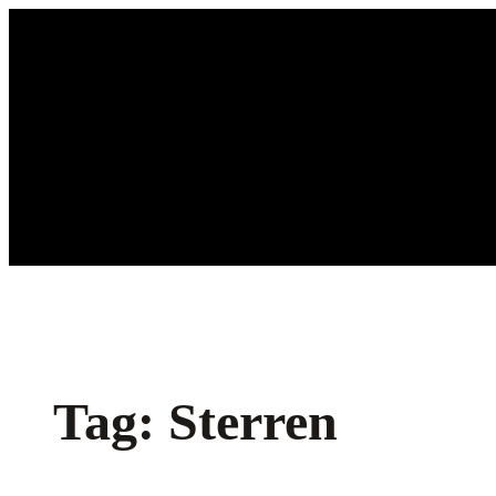
Ga
naar
de
inhoud
Tag:
Sterren