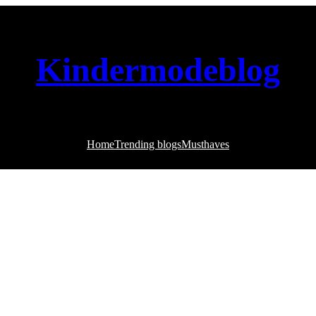
Kindermodeblog
Home
Trending blogs
Musthaves