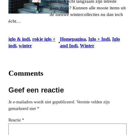
dan toch echt langzaam zijn intrede
gaan doen? Kunnen alle mooie items uit
de nieuwe wintercollecties nu dan toch
écht…
iglo & indi
, 
rokje iglo +
Homepagina
, 
Iglo + Indi
, 
Iglo
•
indi
, 
winter
and Indi
, 
Winter
Comments
Geef een reactie
Je e-mailadres wordt niet gepubliceerd.
Vereiste velden zijn
gemarkeerd met
*
Reactie
*