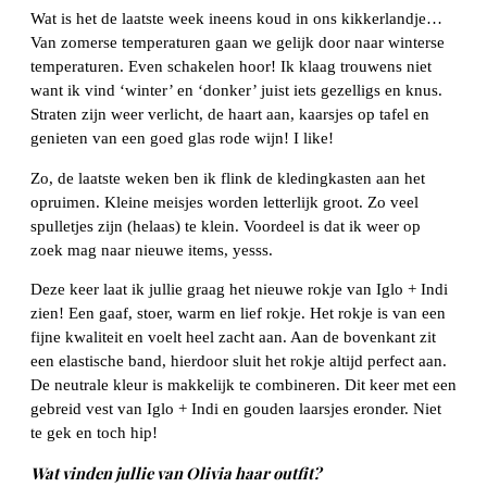
Wat is het de laatste week ineens koud in ons kikkerlandje…
Van zomerse temperaturen gaan we gelijk door naar winterse
temperaturen. Even schakelen hoor! Ik klaag trouwens niet
want ik vind ‘winter’ en ‘donker’ juist iets gezelligs en knus.
Straten zijn weer verlicht, de haart aan, kaarsjes op tafel en
genieten van een goed glas rode wijn! I like!
Zo, de laatste weken ben ik flink de kledingkasten aan het
opruimen. Kleine meisjes worden letterlijk groot. Zo veel
spulletjes zijn (helaas) te klein. Voordeel is dat ik weer op
zoek mag naar nieuwe items, yesss.
Deze keer laat ik jullie graag het nieuwe rokje van Iglo + Indi
zien! Een gaaf, stoer, warm en lief rokje. Het rokje is van een
fijne kwaliteit en voelt heel zacht aan. Aan de bovenkant zit
een elastische band, hierdoor sluit het rokje altijd perfect aan.
De neutrale kleur is makkelijk te combineren. Dit keer met een
gebreid vest van Iglo + Indi en gouden laarsjes eronder. Niet
te gek en toch hip!
Wat vinden jullie van Olivia haar outfit?