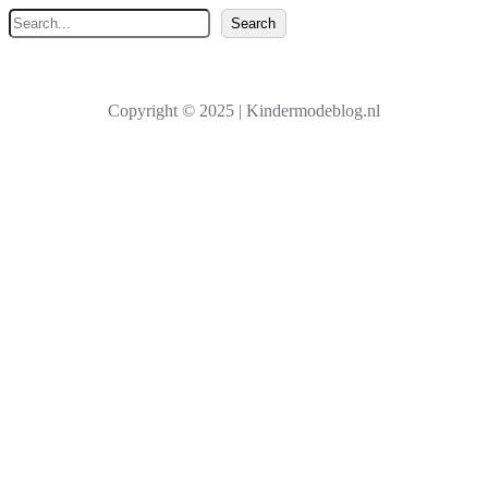
Z
Search
o
e
k
Copyright © 2025 | Kindermodeblog.nl
e
n