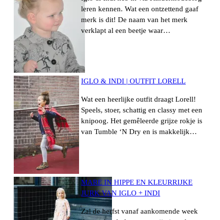
leren kennen. Wat een ontzettend gaaf
merk is dit! De naam van het merk
verklapt al een beetje waar…
IGLO & INDI | OUTFIT LORELL
Wat een heerlijke outfit draagt Lorell!
Speels, stoer, schattig en classy met een
knipoog. Het gemêleerde grijze rokje is
van Tumble ‘N Dry en is makkelijk…
MARE IN HIPPE EN KLEURRIJKE
JURK VAN IGLO + INDI
Zal de herfst vanaf aankomende week