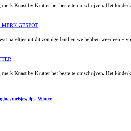
ng merk Knast by Krutter het beste te omschrijven. Het kinde
E MERK GESPOT
wat pareltjes uit dit zonnige land en we hebben weer een –
TTER
ng merk Knast by Krutter het beste te omschrijven. Het kinde
gina
, 
meisjes
, 
tips
, 
Winter