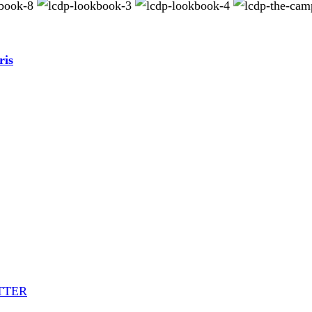
ris
TTER