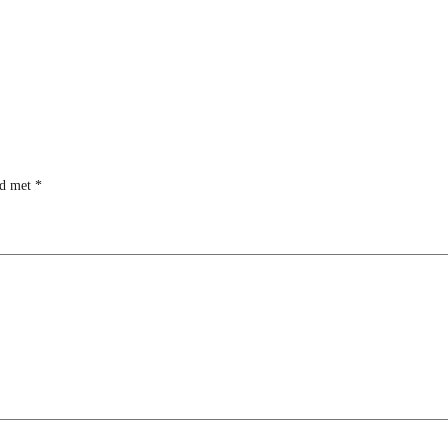
rd met
*