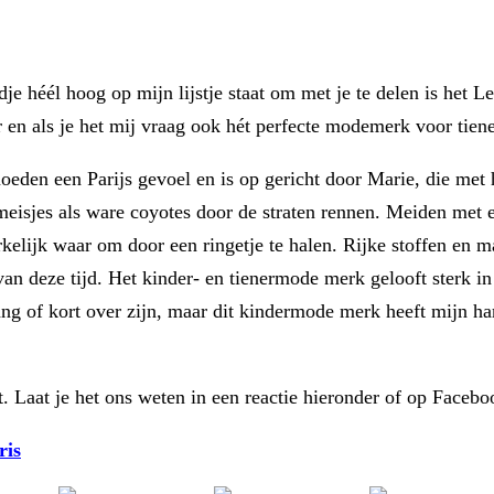
ijdje héél hoog op mijn lijstje staat om met je te delen is he
en als je het mij vraag ook hét perfecte modemerk voor tien
eden een Parijs gevoel en is op gericht door Marie, die met h
 meisjes als ware coyotes door de straten rennen. Meiden met e
rkelijk waar om door een ringetje te halen. Rijke stoffen en ma
 deze tijd. Het kinder- en tienermode merk gelooft sterk in 
ang of kort over zijn, maar dit kindermode merk heeft mijn har
. Laat je het ons weten in een reactie hieronder of op Facebo
ris