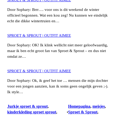
SPROET & SPROUT | OUTFIT AIMEE
Door Sophary: Brrr…. voor ons is dit weekend de winter
officieel begonnen. Wat een kou zeg! Nu kunnen we eindelijk
echt die dikke wintertruien en…
SPROET & SPROUT | OUTFIT AIMEE
Door Sophary: OK! Ik klink wellicht niet meer geloofwaardig,
maar ik ben echt groot fan van Sproet & Sprout – en dus niet
omdat ze…
SPROET & SPROUT | OUTFIT AIMEE
Door Sophary: Ok, ik geef het toe … mensen die mijn dochter
voor een jongen aanzien, kan ik soms geen ongelijk geven ;-).
Ik style…
Jurkje sproet & sprout
, 
Homepagina
, 
meisjes
, 
kinderkleding sproet sprout
, 
Sproet & Sprout
, 
•