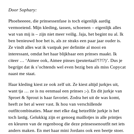
Door Sophary:
Phoeheeeee, die prinsessenfase is toch eigenlijk aardig
vermoeiend. Mijn kleding, tassen, schoenen – eigenlijk alles
wat van mij is – zijn niet meer veilig. Jaja, het begint nu al. Ik
ben benieuwd hoe het is, als ze straks een paar jaar ouder is.
Ze vindt alles wat ik vastpak per definitie al mooi en
interessant, omdat het haar blijkbaar een prinses maakt. Ik
citeer … ‘Aimee ook, Aimee pinses (peutertaal?!?!?)’. Dus je
begrijpt dat ik s’ochtends wel even bezig ben als miss Copycat
naast me staat.
Haar kleding kiest ze ook zelf uit. Ze kiest altijd jurkjes uit,
want tja … ze is nu eenmaal een prinses ;-). En dit jurkje van
Sproet & Sprout is haar favoriet. Zodra het uit de was komt,
heeft ze het al weer vast. Ik hou van verschillende
outfitcombinaties. Maar met elke dag hetzelfde jurkje is het
toch lastig. Gelukkig zijn er genoeg maillotjes in alle printjes
en kleuren van de regenboog die deze prinsessenoutfit net iets
anders maken. En met haar mini Jordans ook een beetje stoer.