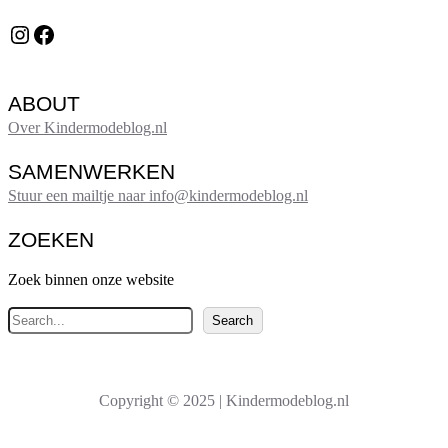
Instagram
Facebook
ABOUT
Over Kindermodeblog.nl
SAMENWERKEN
Stuur een mailtje naar info@kindermodeblog.nl
ZOEKEN
Zoek binnen onze website
Z
Search
o
e
k
Copyright © 2025 | Kindermodeblog.nl
e
n