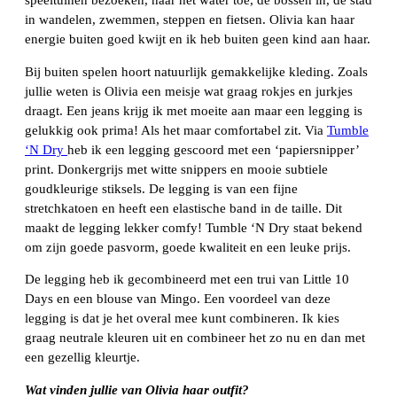
speeltuinen bezoeken, naar het water toe, de bossen in, de stad
in wandelen, zwemmen, steppen en fietsen. Olivia kan haar
energie buiten goed kwijt en ik heb buiten geen kind aan haar.
Bij buiten spelen hoort natuurlijk gemakkelijke kleding. Zoals
jullie weten is Olivia een meisje wat graag rokjes en jurkjes
draagt. Een jeans krijg ik met moeite aan maar een legging is
gelukkig ook prima! Als het maar comfortabel zit. Via
Tumble
‘N Dry
heb ik een legging gescoord met een ‘papiersnipper’
print. Donkergrijs met witte snippers en mooie subtiele
goudkleurige stiksels. De legging is van een fijne
stretchkatoen en heeft een elastische band in de taille. Dit
maakt de legging lekker comfy! Tumble ‘N Dry staat bekend
om zijn goede pasvorm, goede kwaliteit en een leuke prijs.
De legging heb ik gecombineerd met een trui van Little 10
Days en een blouse van Mingo. Een voordeel van deze
legging is dat je het overal mee kunt combineren. Ik kies
graag neutrale kleuren uit en combineer het zo nu en dan met
een gezellig kleurtje.
Wat vinden jullie van Olivia haar outfit?