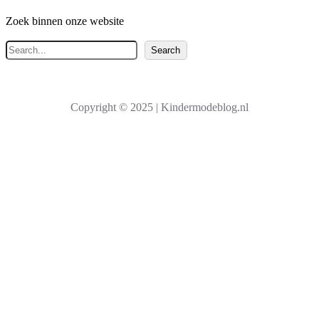
Zoek binnen onze website
Z
Search
o
e
k
Copyright © 2025 | Kindermodeblog.nl
e
n