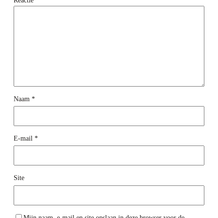
Reactie
*
Naam
*
E-mail
*
Site
Mijn naam, e-mail en site opslaan in deze browser voor de