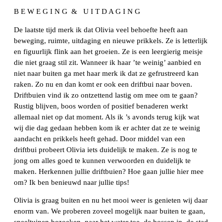
B E W E G I N G & U I T D A G I N G
De laatste tijd merk ik dat Olivia veel behoefte heeft aan
beweging, ruimte, uitdaging en nieuwe prikkels. Ze is letterlijk
en figuurlijk flink aan het groeien. Ze is een leergierig meisje
die niet graag stil zit. Wanneer ik haar ’te weinig’ aanbied en
niet naar buiten ga met haar merk ik dat ze gefrustreerd kan
raken. Zo nu en dan komt er ook een driftbui naar boven.
Driftbuien vind ik zo ontzettend lastig om mee om te gaan?
Rustig blijven, boos worden of positief benaderen werkt
allemaal niet op dat moment. Als ik ’s avonds terug kijk wat
wij die dag gedaan hebben kom ik er achter dat ze te weinig
aandacht en prikkels heeft gehad. Door middel van een
driftbui probeert Olivia iets duidelijk te maken. Ze is nog te
jong om alles goed te kunnen verwoorden en duidelijk te
maken. Herkennen jullie driftbuien? Hoe gaan jullie hier mee
om? Ik ben benieuwd naar jullie tips!
Olivia is graag buiten en nu het mooi weer is genieten wij daar
enorm van. We proberen zoveel mogelijk naar buiten te gaan,