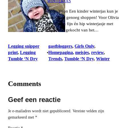
WINTERJAS
Door: Yvon Een kinder winterjas kun je
niet vroeg genoeg shoppen! Voor Olivia
heb ik een fijn én hip winterjasje met
capuchon gekocht van het…
Legging snipper
gastbloggers
, 
Girls Only
, 
print
, 
Legging
Homepagina
, 
meisjes
, 
review
, 
•
Tumble ‘N Dry
Trends
, 
Tumble ‘N Dry
, 
Winter
Comments
Geef een reactie
Je e-mailadres wordt niet gepubliceerd.
Vereiste velden zijn
gemarkeerd met
*