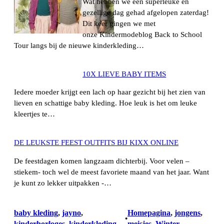
Wat hebben we een superleuke en
gezellige dag gehad afgelopen zaterdag!
Dit keer gingen we met
onze Kindermodeblog Back to School
Tour langs bij de nieuwe kinderkleding…
10X LIEVE BABY ITEMS
Iedere moeder krijgt een lach op haar gezicht bij het zien van
lieven en schattige baby kleding. Hoe leuk is het om leuke
kleertjes te…
DE LEUKSTE FEEST OUTFITS BIJ KIXX ONLINE
De feestdagen komen langzaam dichterbij. Voor velen –
stiekem- toch wel de meest favoriete maand van het jaar. Want
je kunt zo lekker uitpakken -…
baby kleding
, 
jayno
, 
Homepagina
, 
jongens
, 
•
kinderhorloges
, 
kinderkleding
meisjes
, 
Winter