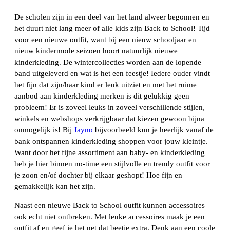
De scholen zijn in een deel van het land alweer begonnen en
het duurt niet lang meer of alle kids zijn Back to School! Tijd
voor een nieuwe outfit, want bij een nieuw schooljaar en
nieuw kindermode seizoen hoort natuurlijk nieuwe
kinderkleding. De wintercollecties worden aan de lopende
band uitgeleverd en wat is het een feestje! Iedere ouder vindt
het fijn dat zijn/haar kind er leuk uitziet en met het ruime
aanbod aan kinderkleding merken is dit gelukkig geen
probleem! Er is zoveel leuks in zoveel verschillende stijlen,
winkels en webshops verkrijgbaar dat kiezen gewoon bijna
onmogelijk is! Bij
Jayno
bijvoorbeeld kun je heerlijk vanaf de
bank ontspannen kinderkleding shoppen voor jouw kleintje.
Want door het fijne assortiment aan baby- en kinderkleding
heb je hier binnen no-time een stijlvolle en trendy outfit voor
je zoon en/of dochter bij elkaar geshopt! Hoe fijn en
gemakkelijk kan het zijn.
Naast een nieuwe Back to School outfit kunnen accessoires
ook echt niet ontbreken. Met leuke accessoires maak je een
outfit af en geef je het net dat beetje extra. Denk aan een coole