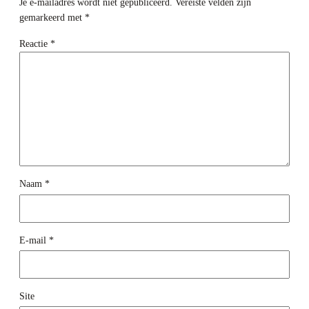
Je e-mailadres wordt niet gepubliceerd.
Vereiste velden zijn
gemarkeerd met
*
Reactie
*
Naam
*
E-mail
*
Site