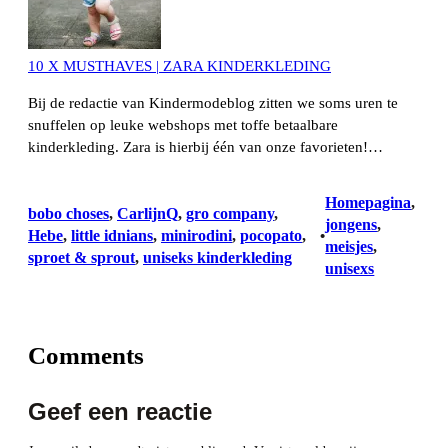
10 X MUSTHAVES | ZARA KINDERKLEDING
Bij de redactie van Kindermodeblog zitten we soms uren te
snuffelen op leuke webshops met toffe betaalbare
kinderkleding. Zara is hierbij één van onze favorieten!…
Homepagina
, 
bobo choses
, 
CarlijnQ
, 
gro company
, 
jongens
, 
Hebe
, 
little idnians
, 
minirodini
, 
pocopato
, 
•
meisjes
, 
sproet & sprout
, 
uniseks kinderkleding
unisexs
Comments
Geef een reactie