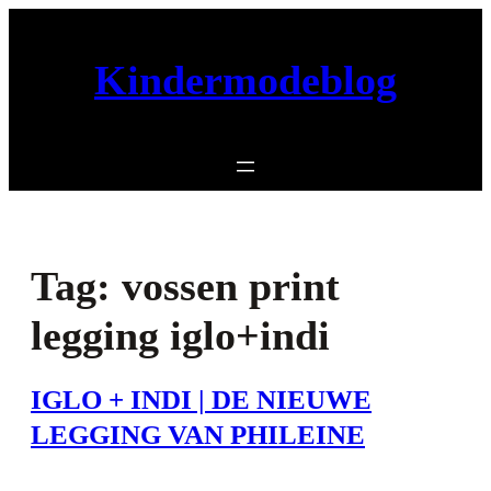
Ga
naar
Kindermodeblog
de
inhoud
Tag:
vossen print
legging iglo+indi
IGLO + INDI | DE NIEUWE
LEGGING VAN PHILEINE