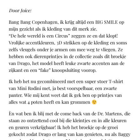
Door Joice:
Bang Bang Copenhagen, ik krijg altijd een BIG SMILE op
mijn gezicht als ik kleding van dit merk zie.
“De hele wereld is een Circus” zeggen ze en dat klopt!
Vrolijke accentkleuren, 3D strikken op de kleding en soms
zelfs vleugels onder je armen om mee weg te vliegen. Ze
hebben ook dierenprintjes in de collectie zoals dit broekje
van Drago, het model heeft leuke zwarte accenten aan de
zijkant en een “fake” knoopsluiting voorop.
Ik heb het nu gecombineerd met een super stoer T-shirt
van Mini Rodini met, ja best voorspelbaar, een zwarte
panter. Wie mij kent weet dat ik gek ben op printjes van
alles wat 4 poten heeft en kan grommen
Èn wat ben ik blij met de come back van de Dr. Martens, die
staan zo ontzettend cool bij die kleintjes en in alle kleuren
en geuren verkrijgbaar! Ik heb het broekje op de groei
gekocht zodat Drago er lang van kan genieten, nu als Baggy