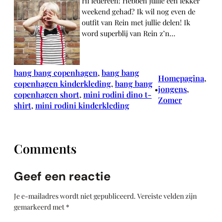
Hi iedereen! Hebben jullie een lekker
weekend gehad? Ik wil nog even de
outfit van Rein met jullie delen! Ik
word superblij van Rein z’n…
bang bang copenhagen
, 
bang bang
Homepagina
, 
copenhagen kinderkleding
, 
bang bang
jongens
, 
•
copenhagen short
, 
mini rodini dino t-
Zomer
shirt
, 
mini rodini kinderkleding
Comments
Geef een reactie
Je e-mailadres wordt niet gepubliceerd.
Vereiste velden zijn
gemarkeerd met
*