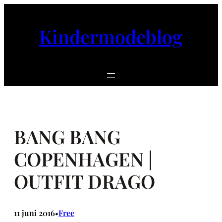
Ga
naar
Kindermodeblog
de
inhoud
BANG BANG
COPENHAGEN |
OUTFIT DRAGO
11 juni 2016
Free
•