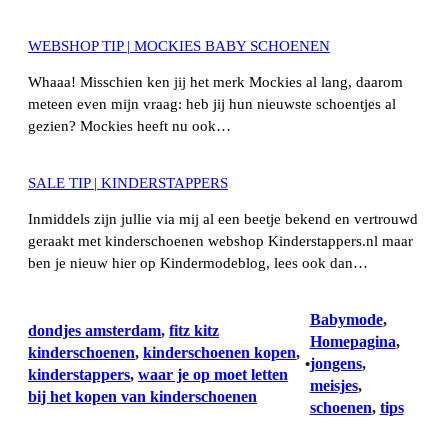
WEBSHOP TIP | MOCKIES BABY SCHOENEN
Whaaa! Misschien ken jij het merk Mockies al lang, daarom
meteen even mijn vraag: heb jij hun nieuwste schoentjes al
gezien? Mockies heeft nu ook…
SALE TIP | KINDERSTAPPERS
Inmiddels zijn jullie via mij al een beetje bekend en vertrouwd
geraakt met kinderschoenen webshop Kinderstappers.nl maar
ben je nieuw hier op Kindermodeblog, lees ook dan…
Babymode
, 
dondjes amsterdam
, 
fitz kitz
Homepagina
, 
kinderschoenen
, 
kinderschoenen kopen
, 
jongens
, 
•
kinderstappers
, 
waar je op moet letten
meisjes
, 
bij het kopen van kinderschoenen
schoenen
, 
tips