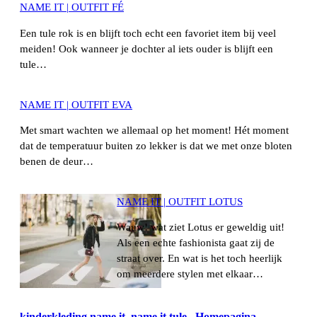
NAME IT | OUTFIT FÉ
Een tule rok is en blijft toch echt een favoriet item bij veel
meiden! Ook wanneer je dochter al iets ouder is blijft een
tule…
NAME IT | OUTFIT EVA
Met smart wachten we allemaal op het moment! Hét moment
dat de temperatuur buiten zo lekker is dat we met onze bloten
benen de deur…
NAME IT | OUTFIT LOTUS
Wauw! wat ziet Lotus er geweldig uit!
Als een echte fashionista gaat zij de
straat over. En wat is het toch heerlijk
om meerdere stylen met elkaar…
kinderkleding name it
, 
name it tule
Homepagina
, 