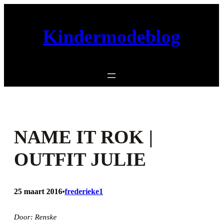
Ga
naar
Kindermodeblog
de
inhoud
NAME IT ROK |
OUTFIT JULIE
25 maart 2016
frederieke1
•
Door: Renske