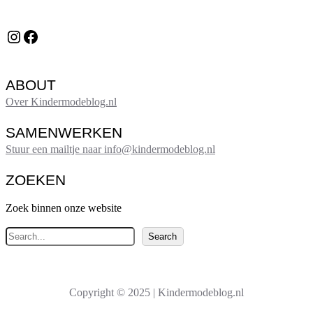
Instagram
Facebook
ABOUT
Over Kindermodeblog.nl
SAMENWERKEN
Stuur een mailtje naar info@kindermodeblog.nl
ZOEKEN
Zoek binnen onze website
Z
Search
o
e
k
Copyright © 2025 | Kindermodeblog.nl
e
n