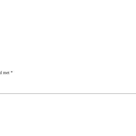
rd met
*