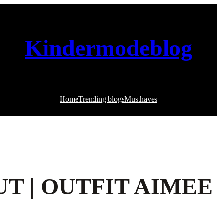
Kindermodeblog
Home
Trending blogs
Musthaves
T | OUTFIT AIMEE