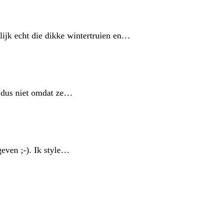
ijk echt die dikke wintertruien en…
n dus niet omdat ze…
even ;-). Ik style…