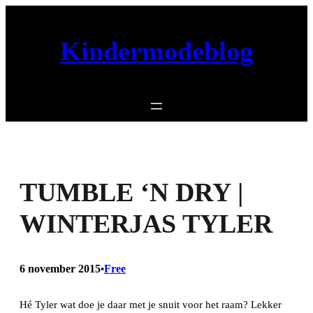
Ga
naar
Kindermodeblog
de
inhoud
TUMBLE ‘N DRY |
WINTERJAS TYLER
6 november 2015
Free
•
Hé Tyler wat doe je daar met je snuit voor het raam? Lekker