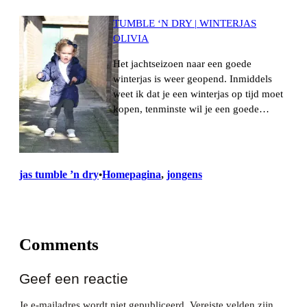
TUMBLE ‘N DRY | WINTERJAS
OLIVIA
Het jachtseizoen naar een goede
winterjas is weer geopend. Inmiddels
weet ik dat je een winterjas op tijd moet
kopen, tenminste wil je een goede…
jas tumble ’n dry
Homepagina
, 
jongens
•
Comments
Geef een reactie
Je e-mailadres wordt niet gepubliceerd.
Vereiste velden zijn