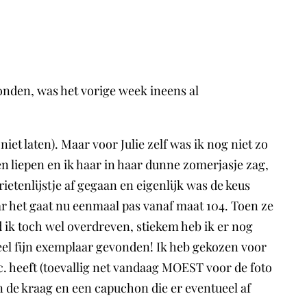
konden, was het vorige week ineens al
iet laten). Maar voor Julie zelf was ik nog niet zo
en liepen en ik haar in haar dunne zomerjasje zag,
ietenlijstje af gegaan en eigenlijk was de keus
aar het gaat nu eenmaal pas vanaf maat 104. Toen ze
d ik toch wel overdreven, stiekem heb ik er nog
heel fijn exemplaar gevonden! Ik heb gekozen voor
c. heeft (toevallig net vandaag MOEST voor de foto
n de kraag en een capuchon die er eventueel af