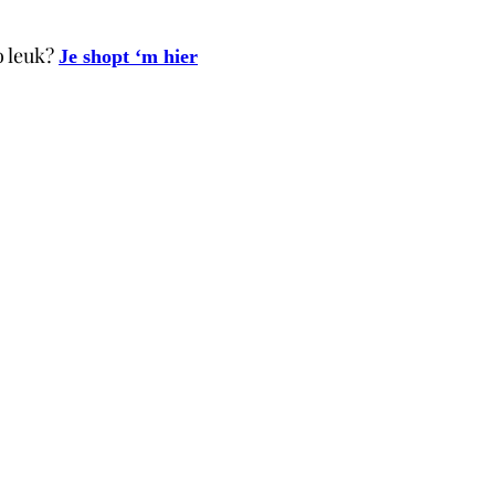
zo leuk?
Je shopt ‘m hier