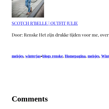
SCOTCH R’BELLE | OUTFIT JULIE
Door: Renske Het zijn drukke tijden voor me, ove
•
meisjes
, 
winterjas
blogs renske
, 
Homepagina
, 
meisjes
, 
Wint
Comments