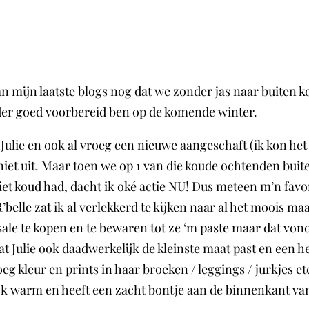
 van mijn laatste blogs nog dat we zonder jas naar buiten 
nder goed voorbereid ben op de komende winter.
ulie en ook al vroeg een nieuwe aangeschaft (ik kon het n
g niet uit. Maar toen we op 1 van die koude ochtenden buit
et koud had, dacht ik oké actie NU! Dus meteen m’n favor
’belle zat ik al verlekkerd te kijken naar al het moois m
sale te kopen en te bewaren tot ze ‘m paste maar dat von
t Julie ook daadwerkelijk de kleinste maat past en een 
 kleur en prints in haar broeken / leggings / jurkjes et
ijk warm en heeft een zacht bontje aan de binnenkant va