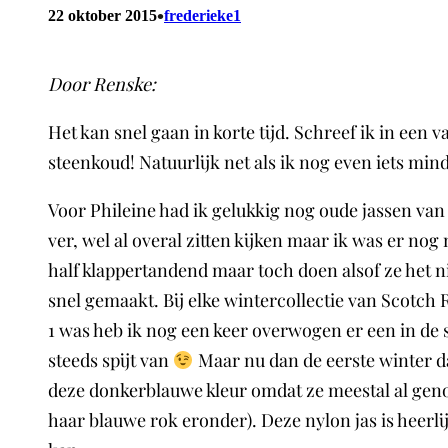
•
22 oktober 2015
frederieke1
Door Renske:
Het kan snel gaan in korte tijd. Schreef ik in een
steenkoud! Natuurlijk net als ik nog even iets mi
Voor Phileine had ik gelukkig nog oude jassen van J
ver, wel al overal zitten kijken maar ik was er no
half klappertandend maar toch doen alsof ze het ni
snel gemaakt. Bij elke wintercollectie van Scotch R
1 was heb ik nog een keer overwogen er een in de 
steeds spijt van
Maar nu dan de eerste winter da
deze donkerblauwe kleur omdat ze meestal al genoeg
haar blauwe rok eronder). Deze nylon jas is heerl