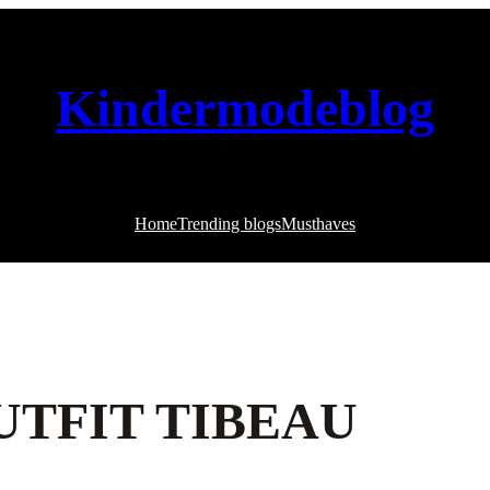
Kindermodeblog
Home
Trending blogs
Musthaves
UTFIT TIBEAU