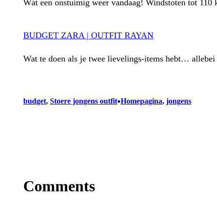
Wát een onstuimig weer vandaag! Windstoten tot 110 
BUDGET ZARA | OUTFIT RAYAN
Wat te doen als je twee lievelings-items hebt… allebei 
•
budget
, 
Stoere jongens outfit
Homepagina
, 
jongens
Comments