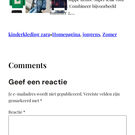
jouw boy. Combineer bijvoorbeeld
nummer 2,…
kinderkleding zara
Homepagina
, 
jongens
, 
Zomer
•
Comments
Geef een reactie
Je e-mailadres wordt niet gepubliceerd.
Vereiste velden zijn
gemarkeerd met
*
Reactie
*