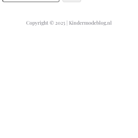
o
e
k
Copyright © 2025 | Kindermodeblog.nl
e
n