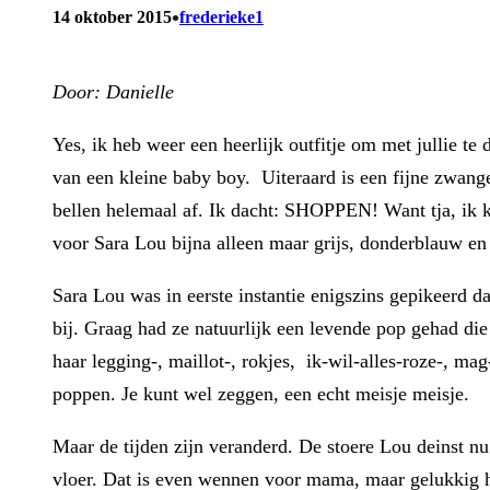
•
14 oktober 2015
frederieke1
Door: Danielle
Yes, ik heb weer een heerlijk outfitje om met jullie te
van een kleine baby boy. Uiteraard is een fijne zwange
bellen helemaal af. Ik dacht: SHOPPEN! Want tja, ik 
voor Sara Lou bijna alleen maar grijs, donderblauw en
Sara Lou was in eerste instantie enigszins gepikeerd d
bij. Graag had ze natuurlijk een levende pop gehad di
haar legging-, maillot-, rokjes, ik-wil-alles-roze-, ma
poppen. Je kunt wel zeggen, een echt meisje meisje.
Maar de tijden zijn veranderd. De stoere Lou deinst n
vloer. Dat is even wennen voor mama, maar gelukkig h