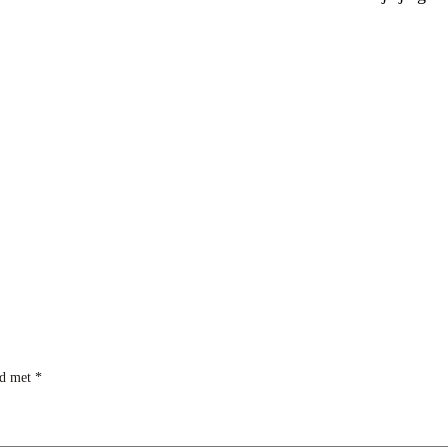
rd met
*