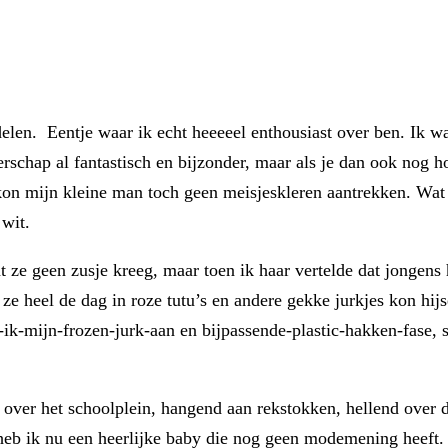
 delen. Eentje waar ik echt heeeeel enthousiast over ben. Ik w
rschap al fantastisch en bijzonder, maar als je dan ook nog ho
kon mijn kleine man toch geen meisjeskleren aantrekken. Wat 
 wit.
at ze geen zusje kreeg, maar toen ik haar vertelde dat jongens
e ze heel de dag in roze tutu’s en andere gekke jurkjes kon h
g-ik-mijn-frozen-jurk-aan en bijpassende-plastic-hakken-fase, s
u over het schoolplein, hangend aan rekstokken, hellend ove
eb ik nu een heerlijke baby die nog geen modemening heeft. 