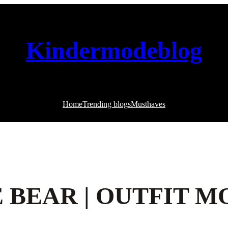
Kindermodeblog
Home
Trending blogs
Musthaves
 BEAR | OUTFIT M