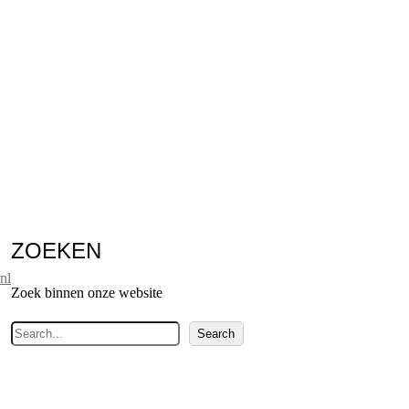
ZOEKEN
nl
Zoek binnen onze website
Z
Search
o
e